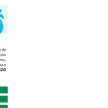
s de
izos
res,
ra o
RZO